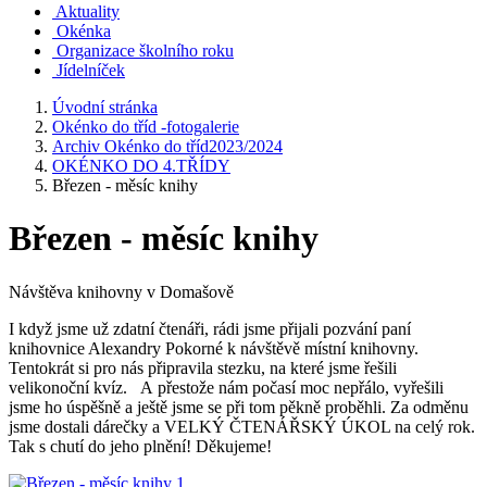
Aktuality
Okénka
Organizace školního roku
Jídelníček
Úvodní stránka
Okénko do tříd -fotogalerie
Archiv Okénko do tříd2023/2024
OKÉNKO DO 4.TŘÍDY
Březen - měsíc knihy
Březen - měsíc knihy
Návštěva knihovny v Domašově
I když jsme už zdatní čtenáři, rádi jsme přijali pozvání paní
knihovnice Alexandry Pokorné k návštěvě místní knihovny.
Tentokrát si pro nás připravila stezku, na které jsme řešili
velikonoční kvíz. A přestože nám počasí moc nepřálo, vyřešili
jsme ho úspěšně a ještě jsme se při tom pěkně proběhli. Za odměnu
jsme dostali dárečky a VELKÝ ČTENÁŘSKÝ ÚKOL na celý rok.
Tak s chutí do jeho plnění! Děkujeme!