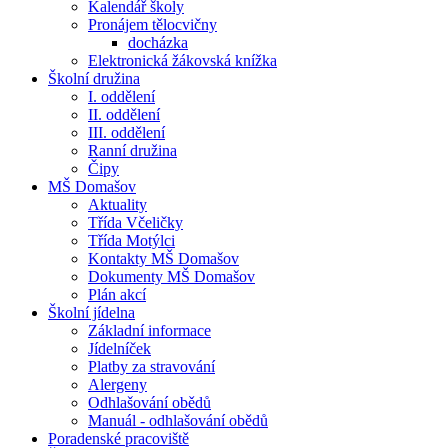
Kalendář školy
Pronájem tělocvičny
docházka
Elektronická žákovská knížka
Školní družina
I. oddělení
II. oddělení
III. oddělení
Ranní družina
Čipy
MŠ Domašov
Aktuality
Třída Včeličky
Třída Motýlci
Kontakty MŠ Domašov
Dokumenty MŠ Domašov
Plán akcí
Školní jídelna
Základní informace
Jídelníček
Platby za stravování
Alergeny
Odhlašování obědů
Manuál - odhlašování obědů
Poradenské pracoviště