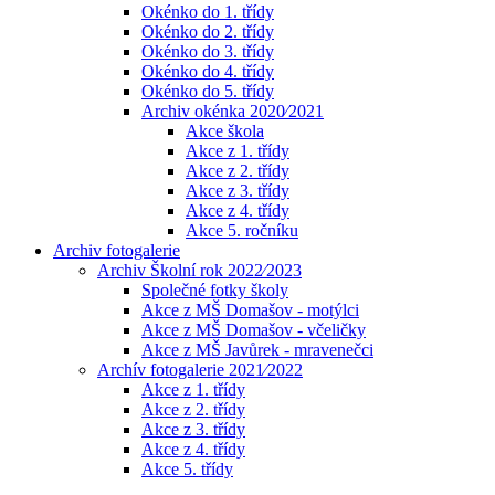
Okénko do 1. třídy
Okénko do 2. třídy
Okénko do 3. třídy
Okénko do 4. třídy
Okénko do 5. třídy
Archiv okénka 2020⁄2021
Akce škola
Akce z 1. třídy
Akce z 2. třídy
Akce z 3. třídy
Akce z 4. třídy
Akce 5. ročníku
Archiv fotogalerie
Archiv Školní rok 2022⁄2023
Společné fotky školy
Akce z MŠ Domašov - motýlci
Akce z MŠ Domašov - včeličky
Akce z MŠ Javůrek - mravenečci
Archív fotogalerie 2021⁄2022
Akce z 1. třídy
Akce z 2. třídy
Akce z 3. třídy
Akce z 4. třídy
Akce 5. třídy