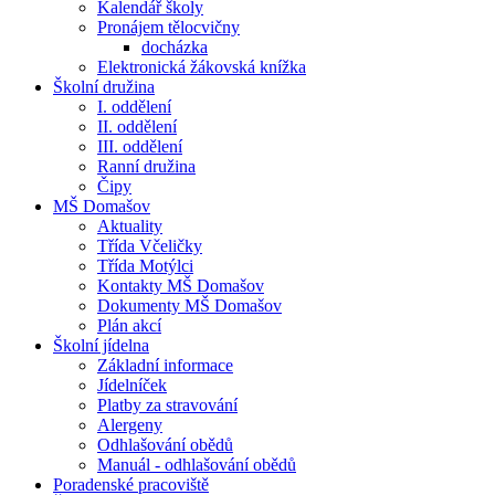
Kalendář školy
Pronájem tělocvičny
docházka
Elektronická žákovská knížka
Školní družina
I. oddělení
II. oddělení
III. oddělení
Ranní družina
Čipy
MŠ Domašov
Aktuality
Třída Včeličky
Třída Motýlci
Kontakty MŠ Domašov
Dokumenty MŠ Domašov
Plán akcí
Školní jídelna
Základní informace
Jídelníček
Platby za stravování
Alergeny
Odhlašování obědů
Manuál - odhlašování obědů
Poradenské pracoviště