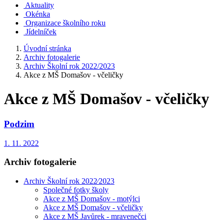
Aktuality
Okénka
Organizace školního roku
Jídelníček
Úvodní stránka
Archiv fotogalerie
Archiv Školní rok 2022/2023
Akce z MŠ Domašov - včeličky
Akce z MŠ Domašov - včeličky
Podzim
1. 11. 2022
Archiv fotogalerie
Archiv Školní rok 2022⁄2023
Společné fotky školy
Akce z MŠ Domašov - motýlci
Akce z MŠ Domašov - včeličky
Akce z MŠ Javůrek - mravenečci