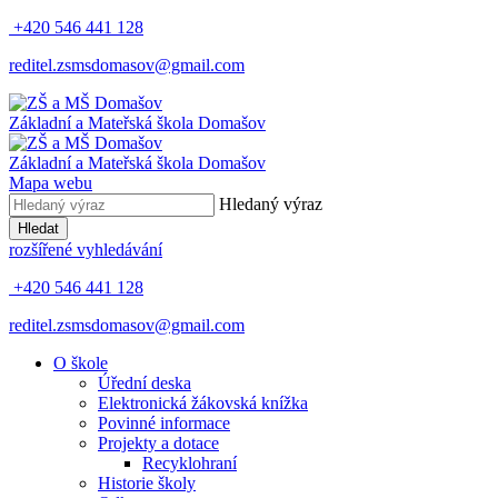
+420 546 441 128
reditel.zsmsdomasov@gmail.com
Základní
a
Mateřská
škola
Domašov
Základní
a
Mateřská
škola
Domašov
Mapa webu
Hledaný výraz
Hledat
rozšířené vyhledávání
+420 546 441 128
reditel.zsmsdomasov@gmail.com
O škole
Úřední deska
Elektronická žákovská knížka
Povinné informace
Projekty a dotace
Recyklohraní
Historie školy