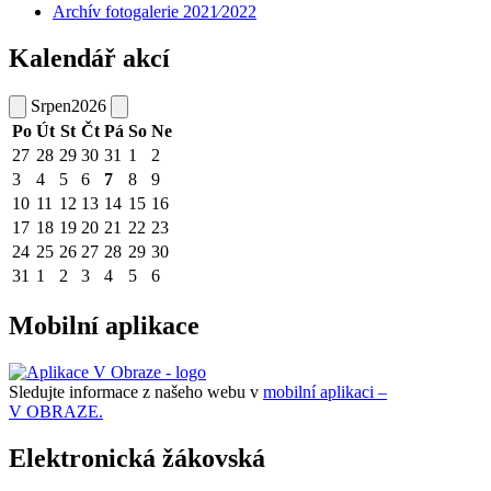
Archív fotogalerie 2021⁄2022
Kalendář akcí
Srpen
2026
Po
Út
St
Čt
Pá
So
Ne
27
28
29
30
31
1
2
3
4
5
6
7
8
9
10
11
12
13
14
15
16
17
18
19
20
21
22
23
24
25
26
27
28
29
30
31
1
2
3
4
5
6
Mobilní aplikace
Sledujte informace z našeho webu v
mobilní aplikaci –
V OBRAZE.
Elektronická žákovská