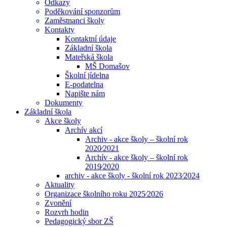
Odkazy
Poděkování sponzorům
Zaměstnanci školy
Kontakty
Kontaktní údaje
Základní škola
Mateřská škola
MŠ Domašov
Školní jídelna
E-podatelna
Napište nám
Dokumenty
Základní škola
Akce školy
Archív akcí
Archiv - akce školy – školní rok
2020⁄2021
Archív - akce školy – školní rok
2019⁄2020
archiv - akce školy - školní rok 2023⁄2024
Aktuality
Organizace školního roku 2025⁄2026
Zvonění
Rozvrh hodin
Pedagogický sbor ZŠ