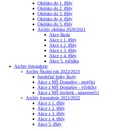
Okénko do 1. třídy
Okénko do 2. třídy
Okénko do 3. třídy
Okénko do 4. třídy
Okénko do 5. třídy
Archiv okénka 2020⁄2021
Akce škola
Akce z 1. třídy
Akce z 2. třídy
Akce z 3. třídy
Akce z 4. třídy
Akce 5. ročníku
Archiv fotogalerie
Archiv Školní rok 2022⁄2023
Společné fotky školy
Akce z MŠ Domašov - motýlci
Akce z MŠ Domašov - včeličky
Akce z MŠ Javůrek - mravenečci
Archív fotogalerie 2021⁄2022
Akce z 1. třídy
Akce z 2. třídy
Akce z 3. třídy
Akce z 4. třídy
Akce 5. třídy