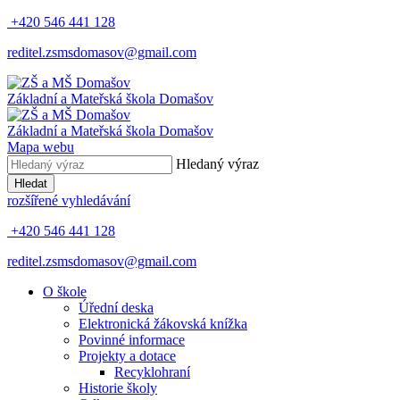
+420 546 441 128
reditel.zsmsdomasov@gmail.com
Základní
a
Mateřská
škola
Domašov
Základní
a
Mateřská
škola
Domašov
Mapa webu
Hledaný výraz
Hledat
rozšířené vyhledávání
+420 546 441 128
reditel.zsmsdomasov@gmail.com
O škole
Úřední deska
Elektronická žákovská knížka
Povinné informace
Projekty a dotace
Recyklohraní
Historie školy