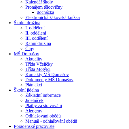
Kalendář školy
Pronájem tělocvičny
docházka
Elektronická žákovská knížka
Školní družina
I. oddělení
II. oddělení
III. oddělení
Ranní družina
Čipy
MŠ Domašov
Aktuality
Třída Včeličky
Třída Motýlci
Kontakty MŠ Domašov
Dokumenty MŠ Domašov
Plán akcí
Školní jídelna
Základní informace
Jídelníček
Platby za stravování
Alergeny
Odhlašování obědů
Manuál - odhlašování obědů
Poradenské pracoviště