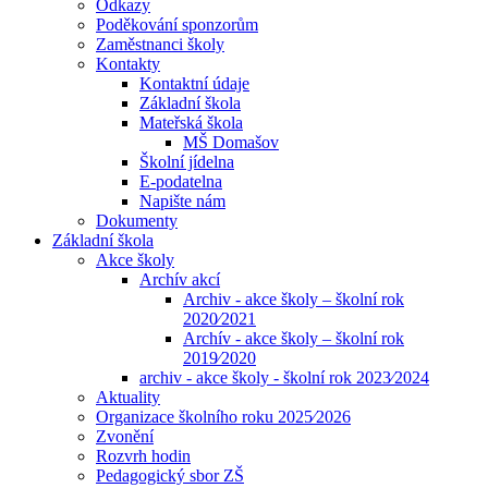
Odkazy
Poděkování sponzorům
Zaměstnanci školy
Kontakty
Kontaktní údaje
Základní škola
Mateřská škola
MŠ Domašov
Školní jídelna
E-podatelna
Napište nám
Dokumenty
Základní škola
Akce školy
Archív akcí
Archiv - akce školy – školní rok
2020⁄2021
Archív - akce školy – školní rok
2019⁄2020
archiv - akce školy - školní rok 2023⁄2024
Aktuality
Organizace školního roku 2025⁄2026
Zvonění
Rozvrh hodin
Pedagogický sbor ZŠ