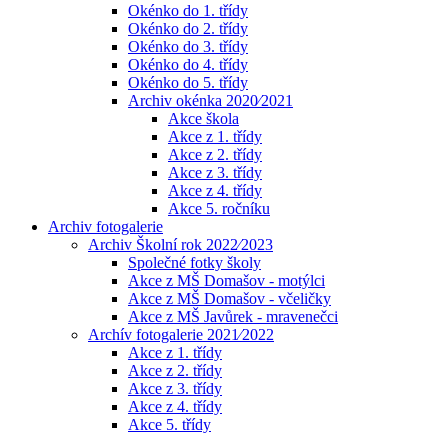
Okénko do 1. třídy
Okénko do 2. třídy
Okénko do 3. třídy
Okénko do 4. třídy
Okénko do 5. třídy
Archiv okénka 2020⁄2021
Akce škola
Akce z 1. třídy
Akce z 2. třídy
Akce z 3. třídy
Akce z 4. třídy
Akce 5. ročníku
Archiv fotogalerie
Archiv Školní rok 2022⁄2023
Společné fotky školy
Akce z MŠ Domašov - motýlci
Akce z MŠ Domašov - včeličky
Akce z MŠ Javůrek - mravenečci
Archív fotogalerie 2021⁄2022
Akce z 1. třídy
Akce z 2. třídy
Akce z 3. třídy
Akce z 4. třídy
Akce 5. třídy