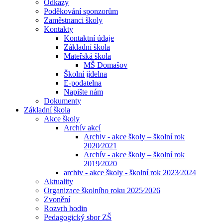
Odkazy
Poděkování sponzorům
Zaměstnanci školy
Kontakty
Kontaktní údaje
Základní škola
Mateřská škola
MŠ Domašov
Školní jídelna
E-podatelna
Napište nám
Dokumenty
Základní škola
Akce školy
Archív akcí
Archiv - akce školy – školní rok
2020⁄2021
Archív - akce školy – školní rok
2019⁄2020
archiv - akce školy - školní rok 2023⁄2024
Aktuality
Organizace školního roku 2025⁄2026
Zvonění
Rozvrh hodin
Pedagogický sbor ZŠ