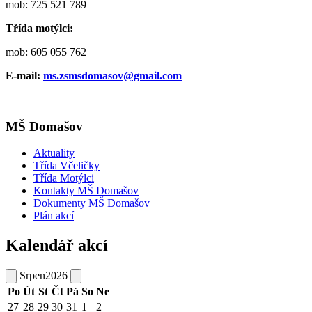
mob: 725 521 789
Třída motýlci:
mob: 605 055 762
E-mail:
ms.zsmsdomasov@gmail.com
MŠ Domašov
Aktuality
Třída Včeličky
Třída Motýlci
Kontakty MŠ Domašov
Dokumenty MŠ Domašov
Plán akcí
Kalendář akcí
Srpen
2026
Po
Út
St
Čt
Pá
So
Ne
27
28
29
30
31
1
2