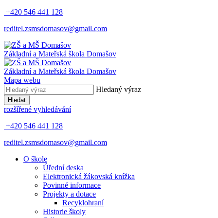
+420 546 441 128
reditel.zsmsdomasov@gmail.com
Základní
a
Mateřská
škola
Domašov
Základní
a
Mateřská
škola
Domašov
Mapa webu
Hledaný výraz
Hledat
rozšířené vyhledávání
+420 546 441 128
reditel.zsmsdomasov@gmail.com
O škole
Úřední deska
Elektronická žákovská knížka
Povinné informace
Projekty a dotace
Recyklohraní
Historie školy