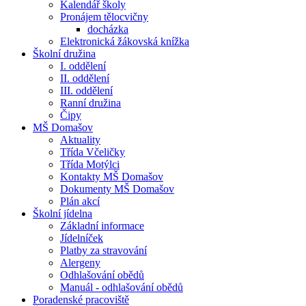
Kalendář školy
Pronájem tělocvičny
docházka
Elektronická žákovská knížka
Školní družina
I. oddělení
II. oddělení
III. oddělení
Ranní družina
Čipy
MŠ Domašov
Aktuality
Třída Včeličky
Třída Motýlci
Kontakty MŠ Domašov
Dokumenty MŠ Domašov
Plán akcí
Školní jídelna
Základní informace
Jídelníček
Platby za stravování
Alergeny
Odhlašování obědů
Manuál - odhlašování obědů
Poradenské pracoviště