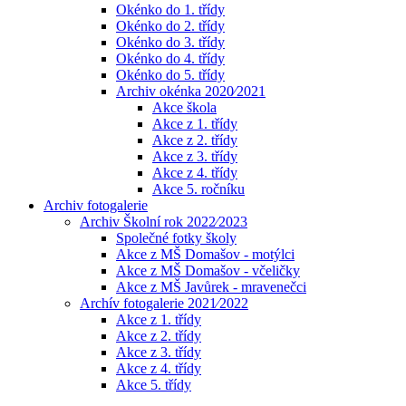
Okénko do 1. třídy
Okénko do 2. třídy
Okénko do 3. třídy
Okénko do 4. třídy
Okénko do 5. třídy
Archiv okénka 2020⁄2021
Akce škola
Akce z 1. třídy
Akce z 2. třídy
Akce z 3. třídy
Akce z 4. třídy
Akce 5. ročníku
Archiv fotogalerie
Archiv Školní rok 2022⁄2023
Společné fotky školy
Akce z MŠ Domašov - motýlci
Akce z MŠ Domašov - včeličky
Akce z MŠ Javůrek - mravenečci
Archív fotogalerie 2021⁄2022
Akce z 1. třídy
Akce z 2. třídy
Akce z 3. třídy
Akce z 4. třídy
Akce 5. třídy