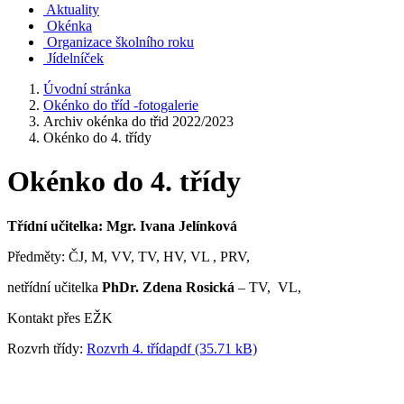
Aktuality
Okénka
Organizace školního roku
Jídelníček
Úvodní stránka
Okénko do tříd -fotogalerie
Archiv okénka do třid 2022/2023
Okénko do 4. třídy
Okénko do 4. třídy
Třídní učitelka: Mgr. Ivana Jelínková
Předměty: ČJ, M, VV, TV, HV, VL , PRV,
netřídní učitelka
PhDr.
Zdena Rosická
– TV, VL,
Kontakt přes EŽK
Rozvrh třídy:
Rozvrh 4. třídapdf (35.71 kB)