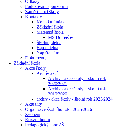
Odkazy
Poděkování sponzorům
Zaměstnanci školy
Kontakty
Kontaktní údaje
Základní škola
Mateřská škola
MŠ Domašov
Školní jídelna
E-podatelna
Napište nám
Dokumenty
Základní škola
Akce školy
Archív akcí
Archiv - akce školy – školní rok
2020⁄2021
Archív - akce školy – školní rok
2019⁄2020
archiv - akce školy - školní rok 2023⁄2024
Aktuality
Organizace školního roku 2025⁄2026
Zvonění
Rozvrh hodin
Pedagogický sbor ZŠ