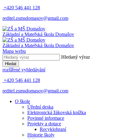
+420 546 441 128
reditel.zsmsdomasov@gmail.com
Základní
a
Mateřská
škola
Domašov
Základní
a
Mateřská
škola
Domašov
Mapa webu
Hledaný výraz
Hledat
rozšířené vyhledávání
+420 546 441 128
reditel.zsmsdomasov@gmail.com
O škole
Úřední deska
Elektronická žákovská knížka
Povinné informace
Projekty a dotace
Recyklohraní
Historie školy