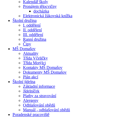
Kalendář školy
Pronájem tělocvičny
docházka
Elektronická žákovská knížka
Školní družina
I. oddělení
II. oddělení
III. oddělení
Ranní družina
Čipy
MŠ Domašov
Aktuality
Třída Včeličky
Třída Motýlci
Kontakty MŠ Domašov
Dokumenty MŠ Domašov
Plán akcí
Školní jídelna
Základní informace
Jídelníček
Platby za stravování
Alergeny
Odhlašování obědů
Manuál - odhlašování obědů
Poradenské pracoviště