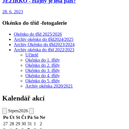
JEZÍRKO - Hajný je lesa pán?
28. 6. 2023
Okénko do tříd -fotogalerie
Okénko do tříd 2025⁄2026
Archiv okénko do tříd2024⁄2025
Archiv Okénko do tříd2023⁄2024
Archiv okénka do třid 2022⁄2023
Učitelé
Okénko do 1. třídy
Okénko do 2. třídy
Okénko do 3. třídy
Okénko do 4. třídy
Okénko do 5. třídy
Archiv okénka 2020⁄2021
Kalendář akcí
Srpen
2026
Po
Út
St
Čt
Pá
So
Ne
27
28
29
30
31
1
2