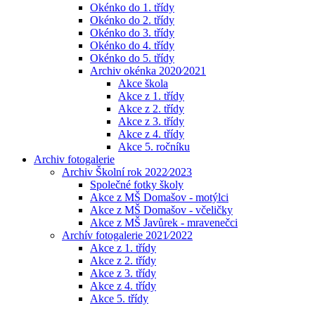
Okénko do 1. třídy
Okénko do 2. třídy
Okénko do 3. třídy
Okénko do 4. třídy
Okénko do 5. třídy
Archiv okénka 2020⁄2021
Akce škola
Akce z 1. třídy
Akce z 2. třídy
Akce z 3. třídy
Akce z 4. třídy
Akce 5. ročníku
Archiv fotogalerie
Archiv Školní rok 2022⁄2023
Společné fotky školy
Akce z MŠ Domašov - motýlci
Akce z MŠ Domašov - včeličky
Akce z MŠ Javůrek - mravenečci
Archív fotogalerie 2021⁄2022
Akce z 1. třídy
Akce z 2. třídy
Akce z 3. třídy
Akce z 4. třídy
Akce 5. třídy