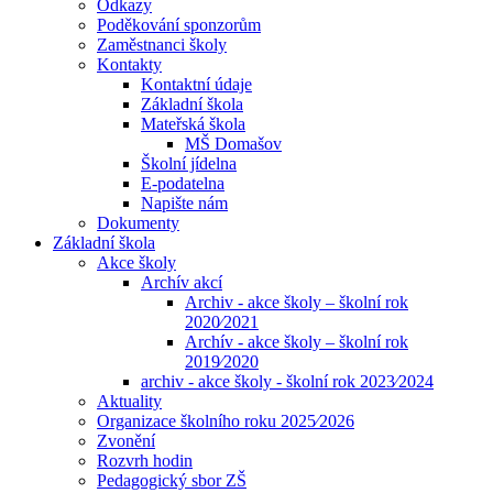
Odkazy
Poděkování sponzorům
Zaměstnanci školy
Kontakty
Kontaktní údaje
Základní škola
Mateřská škola
MŠ Domašov
Školní jídelna
E-podatelna
Napište nám
Dokumenty
Základní škola
Akce školy
Archív akcí
Archiv - akce školy – školní rok
2020⁄2021
Archív - akce školy – školní rok
2019⁄2020
archiv - akce školy - školní rok 2023⁄2024
Aktuality
Organizace školního roku 2025⁄2026
Zvonění
Rozvrh hodin
Pedagogický sbor ZŠ