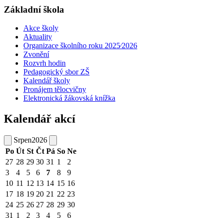
Základní škola
Akce školy
Aktuality
Organizace školního roku 2025⁄2026
Zvonění
Rozvrh hodin
Pedagogický sbor ZŠ
Kalendář školy
Pronájem tělocvičny
Elektronická žákovská knížka
Kalendář akcí
Srpen
2026
Po
Út
St
Čt
Pá
So
Ne
27
28
29
30
31
1
2
3
4
5
6
7
8
9
10
11
12
13
14
15
16
17
18
19
20
21
22
23
24
25
26
27
28
29
30
31
1
2
3
4
5
6