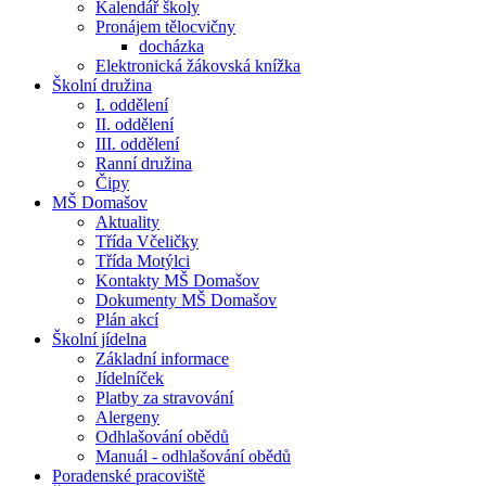
Kalendář školy
Pronájem tělocvičny
docházka
Elektronická žákovská knížka
Školní družina
I. oddělení
II. oddělení
III. oddělení
Ranní družina
Čipy
MŠ Domašov
Aktuality
Třída Včeličky
Třída Motýlci
Kontakty MŠ Domašov
Dokumenty MŠ Domašov
Plán akcí
Školní jídelna
Základní informace
Jídelníček
Platby za stravování
Alergeny
Odhlašování obědů
Manuál - odhlašování obědů
Poradenské pracoviště