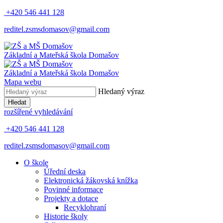
+420 546 441 128
reditel.zsmsdomasov@gmail.com
Základní
a
Mateřská
škola
Domašov
Základní
a
Mateřská
škola
Domašov
Mapa webu
Hledaný výraz
Hledat
rozšířené vyhledávání
+420 546 441 128
reditel.zsmsdomasov@gmail.com
O škole
Úřední deska
Elektronická žákovská knížka
Povinné informace
Projekty a dotace
Recyklohraní
Historie školy